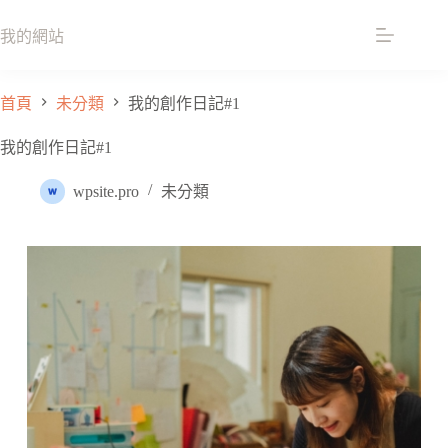
跳
至
我的網站
主
要
首頁
未分類
我的創作日記#1
內
容
我的創作日記#1
wpsite.pro
未分類